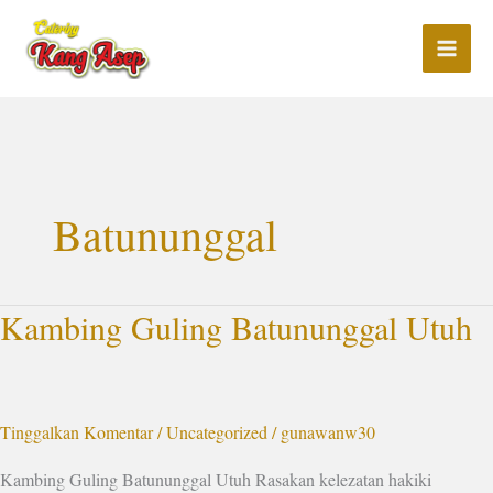
Lewati
ke
konten
Batununggal
Kambing Guling Batununggal Utuh
Kambing
Guling
Batununggal
Utuh
Tinggalkan Komentar
/
Uncategorized
/
gunawanw30
Kambing Guling Batununggal Utuh Rasakan kelezatan hakiki