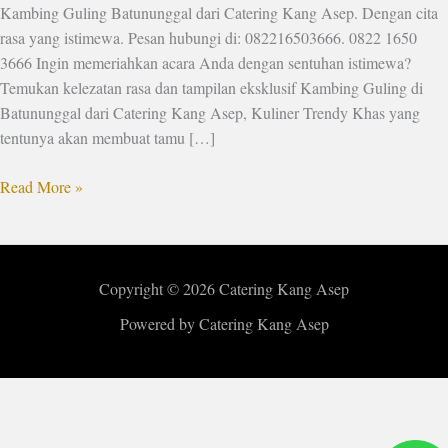
Kambing Guling Batununggal dari Catering Kang Asep. Dengan cita
rasa yang istimewa. Pesan hubungi di: 082216503666. 0822 1650
3666 Ingin memeriahkan acara Anda dengan sentuhan istimewa?
Temukan kelezatan rasa dan tampilan eksklusif Kambing Guling di
Batununggal dari Catering Kang Asep, Kuliner Trendy Khas yang
tentunya akan membuat tamu […]
Read More »
Copyright © 2026 Catering Kang Asep
Powered by Catering Kang Asep