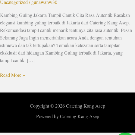
Uncategorized
/
gunawanw30
Kambing Guling Jakarta Tampil Cantik Cita Rasa Autentik Rasakan
elegansi kambing guling terbaik di Jakarta dari Catering Kang Asep.
Rekomendasi tampil cantik menarik tentunya cita rasa autentik. Pesan
Sekarang Juga Ingin memeriahkan acara Anda dengan sentuhan
istimewa dan tak terlupakan? Temukan kelezatan serta tampilan
eksklusif dari hidangan Kambing Guling terbaik di Jakarta, yang
tampil cantik, […]
Read More »
Copyright © 2026 Catering Kang Asep
Powered by Catering Kang Asep