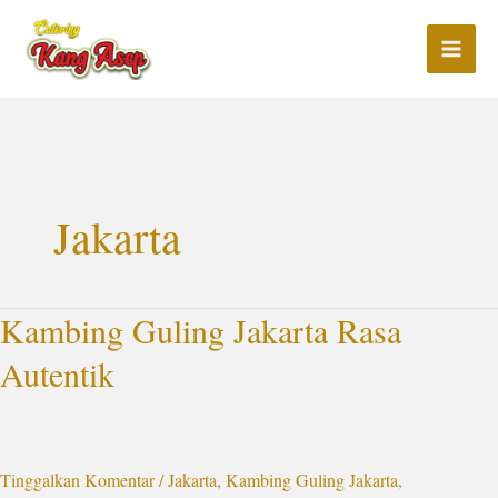
Lewati
ke
konten
Jakarta
Kambing Guling Jakarta Rasa
Kambing
Guling
Autentik
Jakarta
Rasa
Autentik
Tinggalkan Komentar
/
Jakarta
,
Kambing Guling Jakarta
,