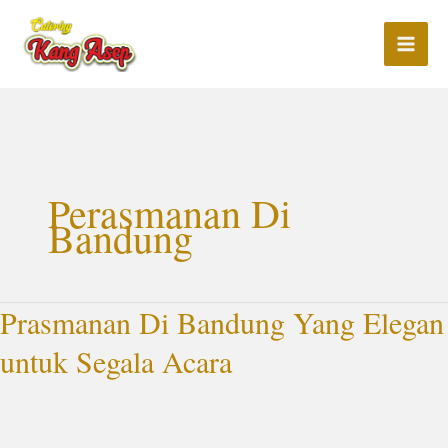
Lewati
ke
konten
Perasmanan Di
Bandung
Prasmanan Di Bandung Yang Elegan
Prasmanan
Di
untuk Segala Acara
Bandung
Yang
Elegan
untuk