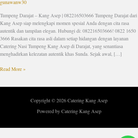
gunawanw30
Tumpeng Darajat – Kang Asep | 082216503666 Tumpeng Darajat dari
Kang Asep siap melengkapi momen spesial Anda dengan cita rasa
autentik dan tampilan elegan. Hubungi di: 082216503666! 0822 1650
3666 Rasakan cita rasa asli dalam setiap hidangan dengan layanan
Catering Nasi Tumpeng Kang Asep di Darajat, yang senantiasa
menghadirkan kelezatan autentik khas Sunda. Sejak awal, […]
Read More »
Copyright © 2026 Catering Kang Asep
Powered by Catering Kang Asep