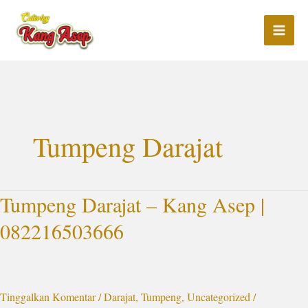
Lewati
ke
konten
Tumpeng Darajat
Tumpeng Darajat – Kang Asep |
Tumpeng
Darajat
082216503666
–
Kang
Asep
|
Tinggalkan Komentar
/
Darajat
,
Tumpeng
,
Uncategorized
/
082216503666