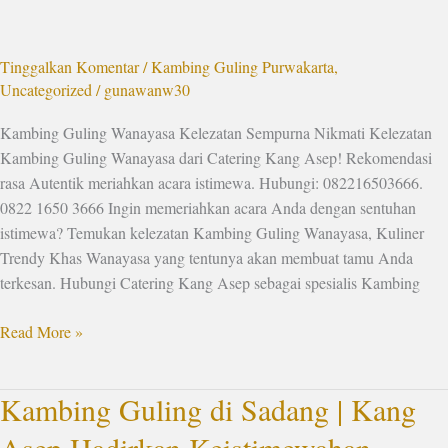
Sempurna
Tinggalkan Komentar
/
Kambing Guling Purwakarta
,
Uncategorized
/
gunawanw30
Kambing Guling Wanayasa Kelezatan Sempurna Nikmati Kelezatan
Kambing Guling Wanayasa dari Catering Kang Asep! Rekomendasi
rasa Autentik meriahkan acara istimewa. Hubungi: 082216503666.
0822 1650 3666 Ingin memeriahkan acara Anda dengan sentuhan
istimewa? Temukan kelezatan Kambing Guling Wanayasa, Kuliner
Trendy Khas Wanayasa yang tentunya akan membuat tamu Anda
terkesan. Hubungi Catering Kang Asep sebagai spesialis Kambing
Read More »
Kambing Guling di Sadang | Kang
Kambing
Guling
Asep Hadirkan Keistimewahan