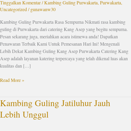
Tinggalkan Komentar
/
Kambing Guling Purwakarta
,
Purwakarta
,
Uncategorized
/
gunawanw30
Kambing Guling Purwakarta Rasa Sempurna Nikmati rasa kambing
guling di Purwakarta dari catering Kang Asep yang begitu sempurna.
Pesan sekarang juga, meriahkan acara istimewa anda! Dapatkan
Penawaran Terbaik Kami Untuk Pemesanan Hari Ini! Mengenali
Lebih Dekat Kambing Guling Kang Asep Purwakarta Catering Kang
Asep adalah layanan katering terpercaya yang telah dikenal luas akan
kualitas dan […]
Read More »
Kambing Guling Jatiluhur Jauh
Kambing
Guling
Lebih Unggul
Jatiluhur
Jauh
Lebih