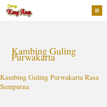
Lewati
ke
konten
Kambing Guling
Purwakarta
Kambing Guling Purwakarta Rasa
Kambing
Guling
Sempurna
Purwakarta
Rasa
Sempurna