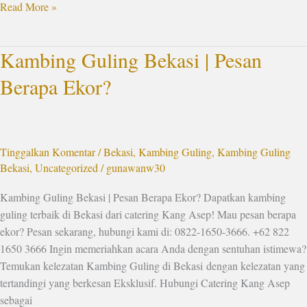
Read More »
Kambing Guling Bekasi | Pesan
Kambing
Guling
Berapa Ekor?
Bekasi
|
Pesan
Berapa
Tinggalkan Komentar
/
Bekasi
,
Kambing Guling
,
Kambing Guling
Ekor?
Bekasi
,
Uncategorized
/
gunawanw30
Kambing Guling Bekasi | Pesan Berapa Ekor? Dapatkan kambing
guling terbaik di Bekasi dari catering Kang Asep! Mau pesan berapa
ekor? Pesan sekarang, hubungi kami di: 0822-1650-3666. +62 822
1650 3666 Ingin memeriahkan acara Anda dengan sentuhan istimewa?
Temukan kelezatan Kambing Guling di Bekasi dengan kelezatan yang
tertandingi yang berkesan Eksklusif. Hubungi Catering Kang Asep
sebagai