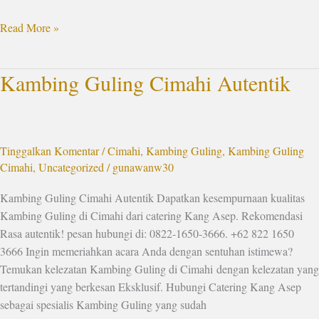
Read More »
Kambing Guling Cimahi Autentik
Kambing
Guling
Cimahi
Autentik
Tinggalkan Komentar
/
Cimahi
,
Kambing Guling
,
Kambing Guling
Cimahi
,
Uncategorized
/
gunawanw30
Kambing Guling Cimahi Autentik Dapatkan kesempurnaan kualitas
Kambing Guling di Cimahi dari catering Kang Asep. Rekomendasi
Rasa autentik! pesan hubungi di: 0822-1650-3666. +62 822 1650
3666 Ingin memeriahkan acara Anda dengan sentuhan istimewa?
Temukan kelezatan Kambing Guling di Cimahi dengan kelezatan yang
tertandingi yang berkesan Eksklusif. Hubungi Catering Kang Asep
sebagai spesialis Kambing Guling yang sudah