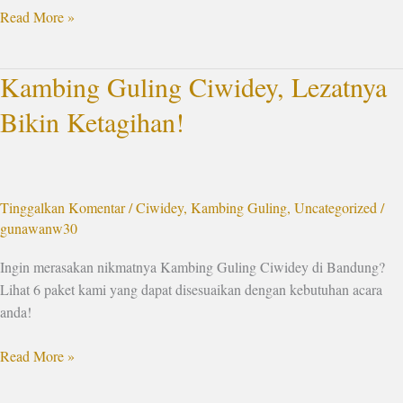
Read More »
Kambing Guling Ciwidey, Lezatnya
Kambing
Guling
Bikin Ketagihan!
Ciwidey,
Lezatnya
Bikin
Ketagihan!
Tinggalkan Komentar
/
Ciwidey
,
Kambing Guling
,
Uncategorized
/
gunawanw30
Ingin merasakan nikmatnya Kambing Guling Ciwidey di Bandung?
Lihat 6 paket kami yang dapat disesuaikan dengan kebutuhan acara
anda!
Read More »