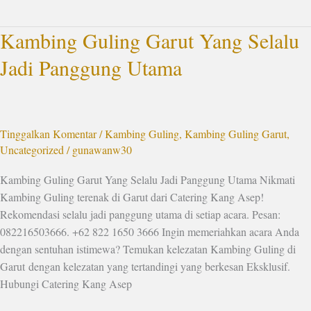
Kambing Guling Garut Yang Selalu
Kambing
Guling
Jadi Panggung Utama
Garut
Yang
Selalu
Jadi
Tinggalkan Komentar
/
Kambing Guling
,
Kambing Guling Garut
,
Panggung
Uncategorized
/
gunawanw30
Utama
Kambing Guling Garut Yang Selalu Jadi Panggung Utama Nikmati
Kambing Guling terenak di Garut dari Catering Kang Asep!
Rekomendasi selalu jadi panggung utama di setiap acara. Pesan:
082216503666. +62 822 1650 3666 Ingin memeriahkan acara Anda
dengan sentuhan istimewa? Temukan kelezatan Kambing Guling di
Garut dengan kelezatan yang tertandingi yang berkesan Eksklusif.
Hubungi Catering Kang Asep