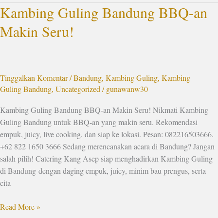
Kambing Guling Bandung BBQ-an
Kambing
Guling
Makin Seru!
Bandung
BBQ-
an
Makin
Tinggalkan Komentar
/
Bandung
,
Kambing Guling
,
Kambing
Seru!
Guling Bandung
,
Uncategorized
/
gunawanw30
Kambing Guling Bandung BBQ-an Makin Seru! Nikmati Kambing
Guling Bandung untuk BBQ-an yang makin seru. Rekomendasi
empuk, juicy, live cooking, dan siap ke lokasi. Pesan: 082216503666.
+62 822 1650 3666 Sedang merencanakan acara di Bandung? Jangan
salah pilih! Catering Kang Asep siap menghadirkan Kambing Guling
di Bandung dengan daging empuk, juicy, minim bau prengus, serta
cita
Read More »