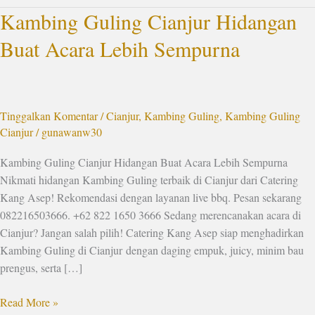
Kambing Guling Cianjur Hidangan
Kambing
Guling
Buat Acara Lebih Sempurna
Cianjur
Hidangan
Buat
Acara
Tinggalkan Komentar
/
Cianjur
,
Kambing Guling
,
Kambing Guling
Lebih
Cianjur
/
gunawanw30
Sempurna
Kambing Guling Cianjur Hidangan Buat Acara Lebih Sempurna
Nikmati hidangan Kambing Guling terbaik di Cianjur dari Catering
Kang Asep! Rekomendasi dengan layanan live bbq. Pesan sekarang
082216503666. +62 822 1650 3666 Sedang merencanakan acara di
Cianjur? Jangan salah pilih! Catering Kang Asep siap menghadirkan
Kambing Guling di Cianjur dengan daging empuk, juicy, minim bau
prengus, serta […]
Read More »