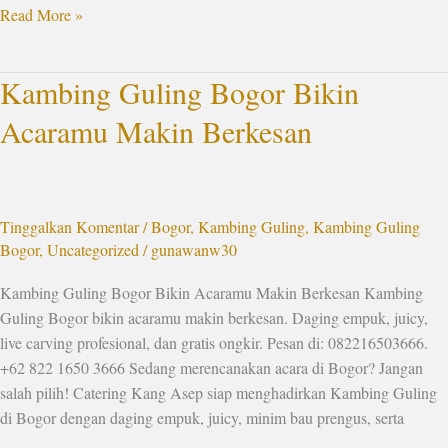
Read More »
Kambing Guling Bogor Bikin
Kambing
Guling
Acaramu Makin Berkesan
Bogor
Bikin
Acaramu
Makin
Tinggalkan Komentar
/
Bogor
,
Kambing Guling
,
Kambing Guling
Berkesan
Bogor
,
Uncategorized
/
gunawanw30
Kambing Guling Bogor Bikin Acaramu Makin Berkesan Kambing
Guling Bogor bikin acaramu makin berkesan. Daging empuk, juicy,
live carving profesional, dan gratis ongkir. Pesan di: 082216503666.
+62 822 1650 3666 Sedang merencanakan acara di Bogor? Jangan
salah pilih! Catering Kang Asep siap menghadirkan Kambing Guling
di Bogor dengan daging empuk, juicy, minim bau prengus, serta