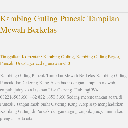
Kambing Guling Puncak Tampilan
Kambing
Guling
Mewah Berkelas
Puncak
Tampilan
Mewah
Berkelas
Tinggalkan Komentar
/
Kambing Guling
,
Kambing Guling Bogor
,
Puncak
,
Uncategorized
/
gunawanw30
Kambing Guling Puncak Tampilan Mewah Berkelas Kambing Guling
Puncak dari Catering Kang Asep hadir dengan tampilan mewah,
empuk, juicy, dan layanan Live Carving. Hubungi WA
082216503666. +62 822 1650 3666 Sedang merencanakan acara di
Puncak? Jangan salah pilih! Catering Kang Asep siap menghadirkan
Kambing Guling di Puncak dengan daging empuk, juicy, minim bau
prengus, serta cita