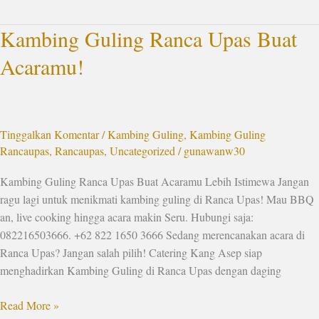
Kambing Guling Ranca Upas Buat
Kambing
Guling
Acaramu!
Ranca
Upas
Buat
Acaramu!
Tinggalkan Komentar
/
Kambing Guling
,
Kambing Guling
Rancaupas
,
Rancaupas
,
Uncategorized
/
gunawanw30
Kambing Guling Ranca Upas Buat Acaramu Lebih Istimewa Jangan
ragu lagi untuk menikmati kambing guling di Ranca Upas! Mau BBQ
an, live cooking hingga acara makin Seru. Hubungi saja:
082216503666. +62 822 1650 3666 Sedang merencanakan acara di
Ranca Upas? Jangan salah pilih! Catering Kang Asep siap
menghadirkan Kambing Guling di Ranca Upas dengan daging
Read More »