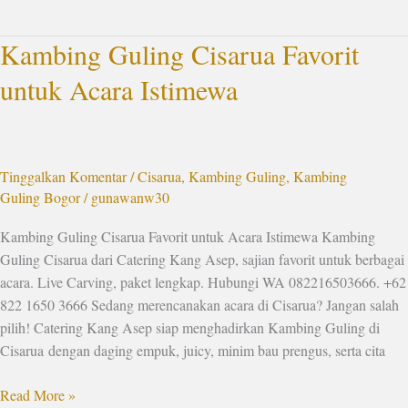
Kambing Guling Cisarua Favorit
Kambing
Guling
untuk Acara Istimewa
Cisarua
Favorit
untuk
Acara
Tinggalkan Komentar
/
Cisarua
,
Kambing Guling
,
Kambing
Istimewa
Guling Bogor
/
gunawanw30
Kambing Guling Cisarua Favorit untuk Acara Istimewa Kambing
Guling Cisarua dari Catering Kang Asep, sajian favorit untuk berbagai
acara. Live Carving, paket lengkap. Hubungi WA 082216503666. +62
822 1650 3666 Sedang merencanakan acara di Cisarua? Jangan salah
pilih! Catering Kang Asep siap menghadirkan Kambing Guling di
Cisarua dengan daging empuk, juicy, minim bau prengus, serta cita
Read More »