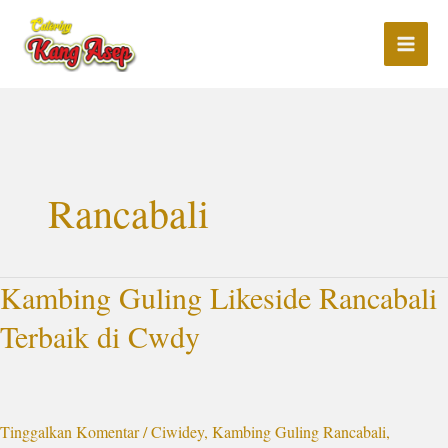
Lewati
ke
konten
Rancabali
Kambing Guling Likeside Rancabali
Kambing
Guling
Terbaik di Cwdy
Likeside
Rancabali
Terbaik
di
Tinggalkan Komentar
/
Ciwidey
,
Kambing Guling Rancabali
,
Cwdy