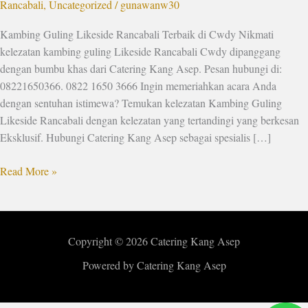
Rancabali
,
Uncategorized
/
gunawanw30
Kambing Guling Likeside Rancabali Terbaik di Cwdy Nikmati
kelezatan kambing guling Likeside Rancabali Cwdy dipanggang
dengan bumbu khas dari Catering Kang Asep. Pesan hubungi di:
08221650366. 0822 1650 3666 Ingin memeriahkan acara Anda
dengan sentuhan istimewa? Temukan kelezatan Kambing Guling
Likeside Rancabali dengan kelezatan yang tertandingi yang berkesan
Eksklusif. Hubungi Catering Kang Asep sebagai spesialis […]
Read More »
Copyright © 2026 Catering Kang Asep
Powered by Catering Kang Asep