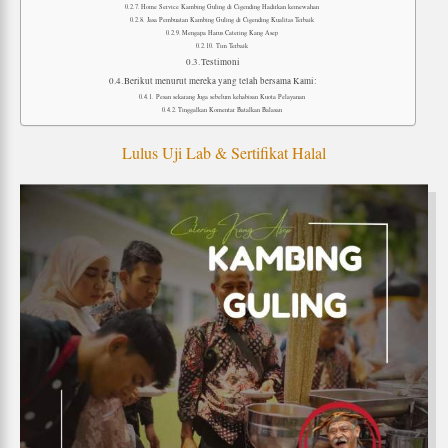
Home Service Kambing Guling di Cigending Hadirkan kemewahan
Jasa Pembuatan Kambing Guling di Cigending Kualitas Terbaik
Mengapa Harus Catering Kang Asep
Tim Terbaik
Testimoni
Berikut menurut mereka yang telah bersama Kami:
Pesan sekarang Juga sebelum kehabisan Kuota Pelayanan
Tinggalkan Komentar Batalkan Balasan
Lulus Uji Lab & Sertifikat Halal