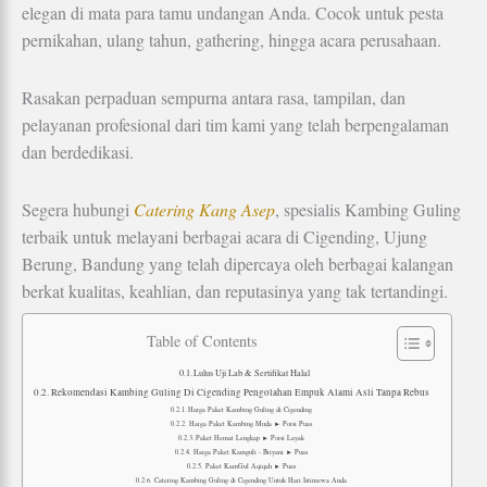
elegan di mata para tamu undangan Anda. Cocok untuk pesta
pernikahan, ulang tahun, gathering, hingga acara perusahaan.
Rasakan perpaduan sempurna antara rasa, tampilan, dan
pelayanan profesional dari tim kami yang telah berpengalaman
dan berdedikasi.
Segera hubungi
Catering Kang Asep
, spesialis Kambing Guling
terbaik untuk melayani berbagai acara di Cigending, Ujung
Berung, Bandung yang telah dipercaya oleh berbagai kalangan
berkat kualitas, keahlian, dan reputasinya yang tak tertandingi.
Table of Contents
Lulus Uji Lab & Sertifikat Halal
Rekomendasi Kambing Guling Di Cigending Pengolahan Empuk Alami Asli Tanpa Rebus
Harga Paket Kambing Guling di Cigending
Harga Paket Kambing Muda ► Porsi Puas
Paket Hemat Lengkap ► Porsi Layak
Harga Paket Kamguli - Briyani ► Puas
Paket KamGul Aqiqah ► Puas
Catering Kambing Guling di Cigending Untuk Hari Istimewa Anda