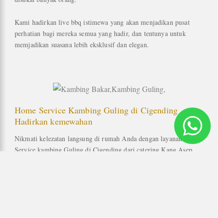
Kami hadirkan live bbq istimewa yang akan menjadikan pusat
perhatian bagi mereka semua yang hadir, dan tentunya untuk
memjadikan suasana lebih eksklusif dan elegan.
Home Service Kambing Guling di Cigending
Hadirkan kemewahan
Nikmati kelezatan langsung di rumah Anda dengan layanan Home
Service kambing Guling di Cigending dari catering Kang Asep
yang membawa kemewahan. Tanpa perlu repot, Anda dan tamu-
tamu Anda bisa menikmati hidangan istimewa ini dalam suasana
yang nyaman dan juga eksklusif.
Untuk lebih memanjakan hari spesial anda, tentunya kami
hadirkan suasana resto bintang lima di tengah acara anda yang