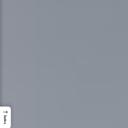
→
Index