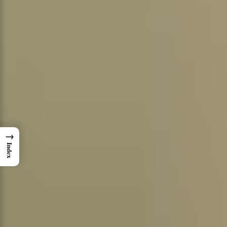
→
Index