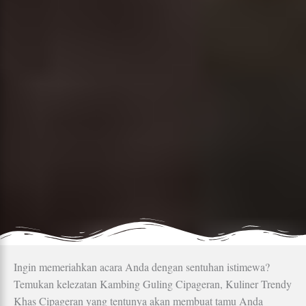
Ingin memeriahkan acara Anda dengan sentuhan istimewa?
Temukan kelezatan Kambing Guling Cipageran, Kuliner Trendy
Khas Cipageran yang tentunya akan membuat tamu Anda