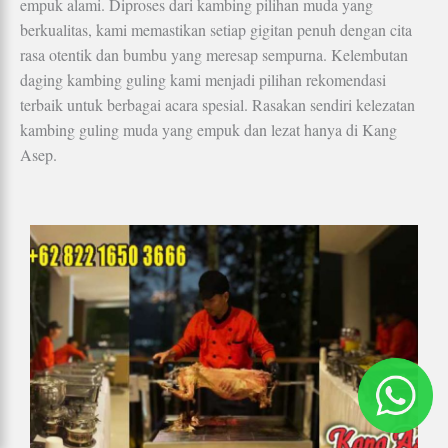
empuk alami. Diproses dari kambing pilihan muda yang
berkualitas, kami memastikan setiap gigitan penuh dengan cita
rasa otentik dan bumbu yang meresap sempurna. Kelembutan
daging kambing guling kami menjadi pilihan rekomendasi
terbaik untuk berbagai acara spesial. Rasakan sendiri kelezatan
kambing guling muda yang empuk dan lezat hanya di Kang
Asep.