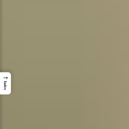
→
Index