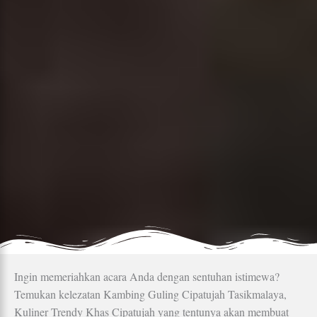
Ingin memeriahkan acara Anda dengan sentuhan istimewa?
Temukan kelezatan Kambing Guling Cipatujah Tasikmalaya,
Kuliner Trendy Khas Cipatujah yang tentunya akan membuat