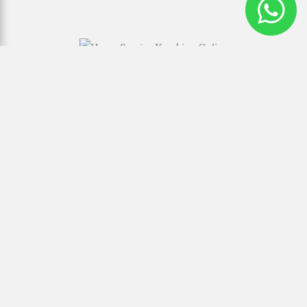
Jasa Pembuatan Kambing Guling di Datar Pinus
Kualitas Terbaik
Bagi Anda yang memiliki kambing atau domba dan ingin
menjadikannya hidangan spesial, kami siap membantu. Dengan
Jasa Membuat Kambing Guling di Datar Pinus Ground kualitas
terbaik dengan kelezatan sempurna dari catering Kang Asep, kami
menghadirkan cita rasa terbaik yang pastinya akan memanjakan
lidah Anda dan tamu-tamu Anda.
Nikmati kelezatan hidangan kami dengan tampilan yang eksklusif
dan juga elegan.