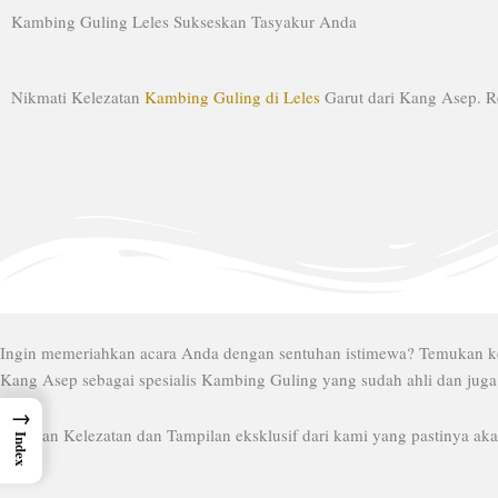
Lewati
Kambing Guling Leles Sukseskan Tasyakur Anda
ke
konten
Nikmati Kelezatan
Kambing Guling di Leles
Garut dari Kang Asep. 
Ingin memeriahkan acara Anda dengan sentuhan istimewa? Temukan ke
Kang Asep sebagai spesialis Kambing Guling yang sudah ahli dan juga
→
Rasakan Kelezatan dan Tampilan eksklusif dari kami yang pastinya a
Index