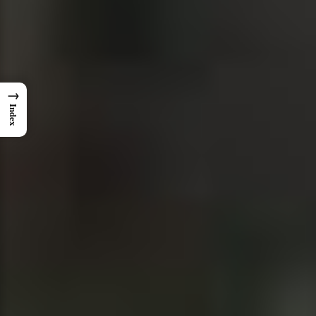
→
Index