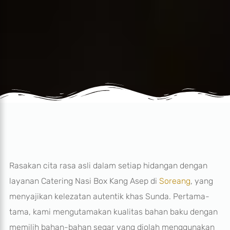
Rasakan cita rasa asli dalam setiap hidangan dengan
layanan Catering Nasi Box Kang Asep di
Soreang
, yang
menyajikan kelezatan autentik khas Sunda. Pertama-
tama, kami mengutamakan kualitas bahan baku dengan
memilih bahan-bahan segar yang diolah menggunakan