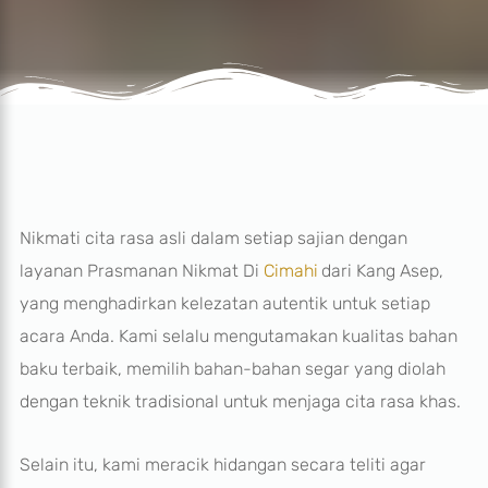
Nikmati cita rasa asli dalam setiap sajian dengan
layanan Prasmanan Nikmat Di
Cimahi
dari Kang Asep,
yang menghadirkan kelezatan autentik untuk setiap
acara Anda. Kami selalu mengutamakan kualitas bahan
baku terbaik, memilih bahan-bahan segar yang diolah
dengan teknik tradisional untuk menjaga cita rasa khas.
Selain itu, kami meracik hidangan secara teliti agar