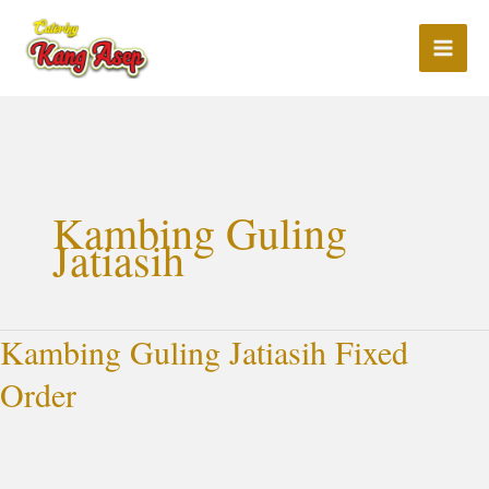
Lewati
ke
konten
Kambing Guling
Jatiasih
Kambing Guling Jatiasih Fixed
Kambing
Guling
Order
Jatiasih
Fixed
Order