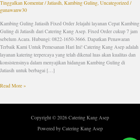
Tinggalkan Komentar
/
Jatiasih
,
Kambing Guling
,
Uncategorized
/
gunawanw30
Kambing Guling Jatiasih Fixed Order Jelajahi layanan Cepat Kambing
Guling di Jatiasih dari Catering Kang Asep. Fixed Order cukup 7 jam
sebelum Acara. Hubungi: 0822-1650-3666. Dapatkan Penawaran
Terbaik Kami Untuk Pemesanan Hari Ini! Catering Kang Asep adalah
layanan katering terpercaya yang telah dikenal luas akan kualitas dan
konsistensinya dalam menyajikan hidangan Kambing Guling di
Jatiasih untuk berbagai […]
Read More »
Copyright © 2026 Catering Kang Asep
Powered by Catering Kang Asep