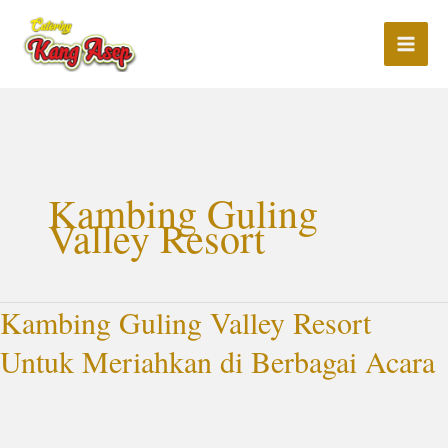
Lewati
ke
konten
Kambing Guling
Valley Resort
Kambing Guling Valley Resort
Kambing
Guling
Untuk Meriahkan di Berbagai Acara
Valley
Resort
Untuk
Meriahkan