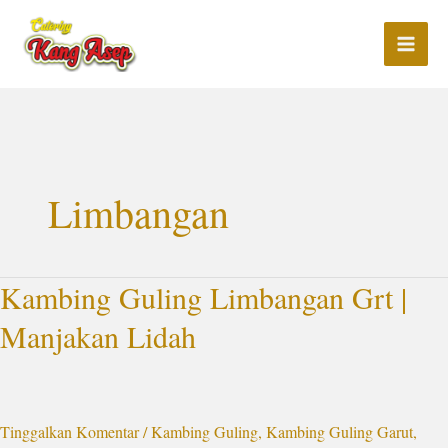
Lewati
ke
konten
Limbangan
Kambing Guling Limbangan Grt |
Kambing
Guling
Manjakan Lidah
Limbangan
Grt
|
Manjakan
Tinggalkan Komentar
/
Kambing Guling
,
Kambing Guling Garut
,
Lidah