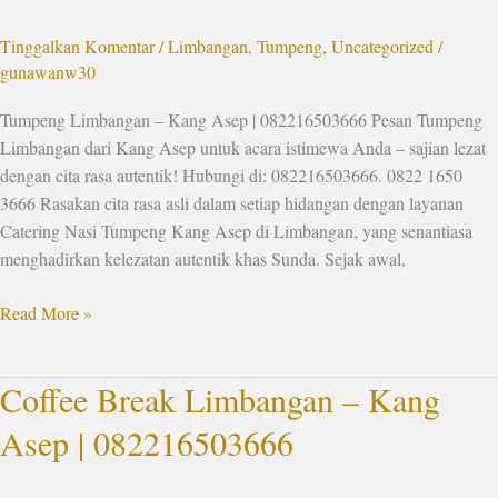
|
Tinggalkan Komentar
/
Limbangan
,
Tumpeng
,
Uncategorized
/
082216503666
gunawanw30
Tumpeng Limbangan – Kang Asep | 082216503666 Pesan Tumpeng
Limbangan dari Kang Asep untuk acara istimewa Anda – sajian lezat
dengan cita rasa autentik! Hubungi di: 082216503666. 0822 1650
3666 Rasakan cita rasa asli dalam setiap hidangan dengan layanan
Catering Nasi Tumpeng Kang Asep di Limbangan, yang senantiasa
menghadirkan kelezatan autentik khas Sunda. Sejak awal,
Read More »
Coffee Break Limbangan – Kang
Coffee
Break
Asep | 082216503666
Limbangan
–