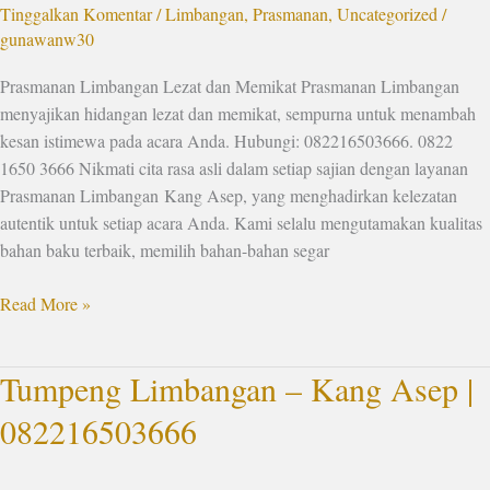
Tinggalkan Komentar
/
Limbangan
,
Prasmanan
,
Uncategorized
/
gunawanw30
Prasmanan Limbangan Lezat dan Memikat Prasmanan Limbangan
menyajikan hidangan lezat dan memikat, sempurna untuk menambah
kesan istimewa pada acara Anda. Hubungi: 082216503666. 0822
1650 3666 Nikmati cita rasa asli dalam setiap sajian dengan layanan
Prasmanan Limbangan Kang Asep, yang menghadirkan kelezatan
autentik untuk setiap acara Anda. Kami selalu mengutamakan kualitas
bahan baku terbaik, memilih bahan-bahan segar
Read More »
Tumpeng Limbangan – Kang Asep |
Tumpeng
Limbangan
082216503666
–
Kang
Asep