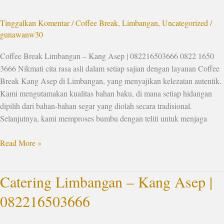
Kang
Asep
Tinggalkan Komentar
/
Coffee Break
,
Limbangan
,
Uncategorized
/
|
gunawanw30
082216503666
Coffee Break Limbangan – Kang Asep | 082216503666 0822 1650
3666 Nikmati cita rasa asli dalam setiap sajian dengan layanan Coffee
Break Kang Asep di Limbangan, yang menyajikan kelezatan autentik.
Kami mengutamakan kualitas bahan baku, di mana setiap hidangan
dipilih dari bahan-bahan segar yang diolah secara tradisional.
Selanjutnya, kami memproses bumbu dengan teliti untuk menjaga
Read More »
Catering Limbangan – Kang Asep |
Catering
Limbangan
082216503666
–
Kang