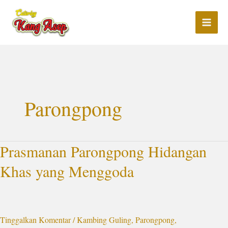
Lewati
ke
konten
Parongpong
Prasmanan Parongpong Hidangan
Prasmanan
Parongpong
Khas yang Menggoda
Hidangan
Khas
yang
Menggoda
Tinggalkan Komentar
/
Kambing Guling
,
Parongpong
,