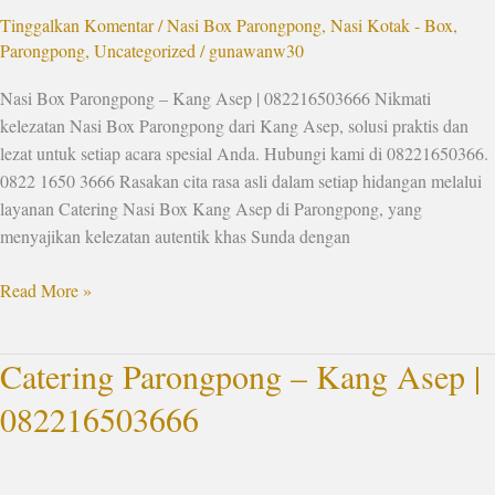
Asep
Tinggalkan Komentar
/
Nasi Box Parongpong
,
Nasi Kotak - Box
,
|
Parongpong
,
Uncategorized
/
gunawanw30
082216503666
Nasi Box Parongpong – Kang Asep | 082216503666 Nikmati
kelezatan Nasi Box Parongpong dari Kang Asep, solusi praktis dan
lezat untuk setiap acara spesial Anda. Hubungi kami di 08221650366.
0822 1650 3666 Rasakan cita rasa asli dalam setiap hidangan melalui
layanan Catering Nasi Box Kang Asep di Parongpong, yang
menyajikan kelezatan autentik khas Sunda dengan
Read More »
Catering Parongpong – Kang Asep |
Catering
Parongpong
082216503666
–
Kang
Asep