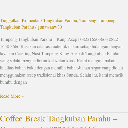
–
Kang
Asep
Tinggalkan Komentar
/
Tangkuban Parahu
,
Tumpeng
,
Tumpeng
|
Tangkuban Parahu
/
gunawanw30
082216503666
Tumpeng Tangkuban Parahu – Kang Asep | 082216503666 0822
1650 3666 Rasakan cita rasa autentik dalam setiap hidangan dengan
layanan Catering Nasi Tumpeng Kang Asep di Tangkuban Parahu,
yang selalu menghadirkan kelezatan khas. Kami mengutamakan
kualitas bahan baku dengan memilih bahan-bahan segar yang diolah
menggunakan resep tradisional khas Sunda. Selain itu, kami meracik
bumbu dengan
Read More »
Coffee Break Tangkuban Parahu –
Coffee
Break