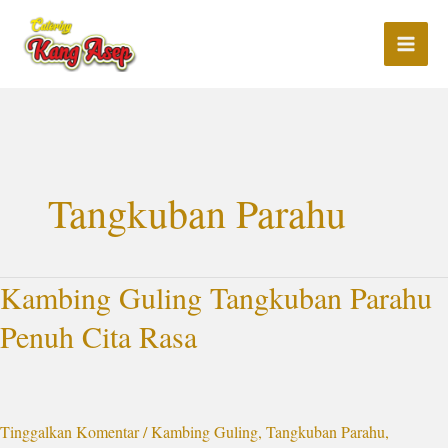
Lewati
ke
konten
Tangkuban Parahu
Kambing Guling Tangkuban Parahu
Kambing
Guling
Penuh Cita Rasa
Tangkuban
Parahu
Penuh
Cita
Tinggalkan Komentar
/
Kambing Guling
,
Tangkuban Parahu
,
Rasa