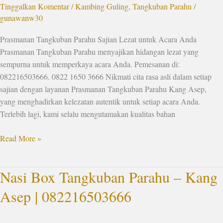
Tinggalkan Komentar
/
Kambing Guling
,
Tangkuban Parahu
/
Acara
gunawanw30
Anda
Prasmanan Tangkuban Parahu Sajian Lezat untuk Acara Anda
Prasmanan Tangkuban Parahu menyajikan hidangan lezat yang
sempurna untuk memperkaya acara Anda. Pemesanan di:
082216503666. 0822 1650 3666 Nikmati cita rasa asli dalam setiap
sajian dengan layanan Prasmanan Tangkuban Parahu Kang Asep,
yang menghadirkan kelezatan autentik untuk setiap acara Anda.
Terlebih lagi, kami selalu mengutamakan kualitas bahan
Read More »
Nasi Box Tangkuban Parahu – Kang
Nasi
Box
Asep | 082216503666
Tangkuban
Parahu
–