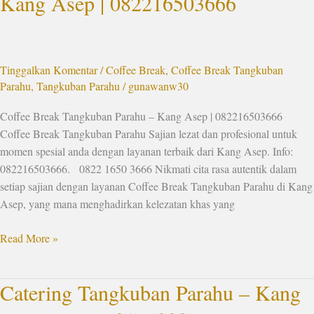
Kang Asep | 082216503666
Tangkuban
Parahu
–
Kang
Tinggalkan Komentar
/
Coffee Break
,
Coffee Break Tangkuban
Asep
Parahu
,
Tangkuban Parahu
/
gunawanw30
|
082216503666
Coffee Break Tangkuban Parahu – Kang Asep | 082216503666
Coffee Break Tangkuban Parahu Sajian lezat dan profesional untuk
momen spesial anda dengan layanan terbaik dari Kang Asep. Info:
082216503666. 0822 1650 3666 Nikmati cita rasa autentik dalam
setiap sajian dengan layanan Coffee Break Tangkuban Parahu di Kang
Asep, yang mana menghadirkan kelezatan khas yang
Read More »
Catering Tangkuban Parahu – Kang
Catering
Tangkuban