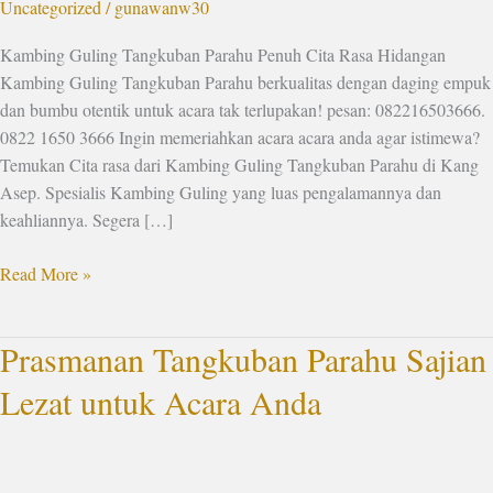
Uncategorized
/
gunawanw30
Kambing Guling Tangkuban Parahu Penuh Cita Rasa Hidangan
Kambing Guling Tangkuban Parahu berkualitas dengan daging empuk
dan bumbu otentik untuk acara tak terlupakan! pesan: 082216503666.
0822 1650 3666 Ingin memeriahkan acara acara anda agar istimewa?
Temukan Cita rasa dari Kambing Guling Tangkuban Parahu di Kang
Asep. Spesialis Kambing Guling yang luas pengalamannya dan
keahliannya. Segera […]
Read More »
Prasmanan Tangkuban Parahu Sajian
Prasmanan
Tangkuban
Lezat untuk Acara Anda
Parahu
Sajian
Lezat
untuk