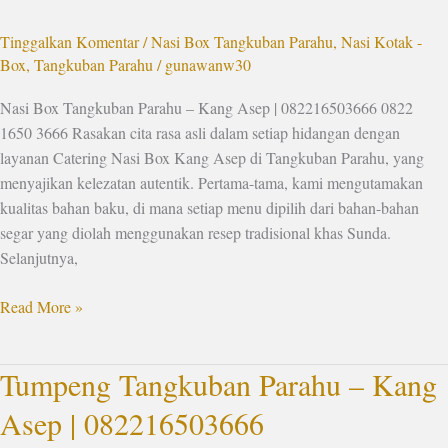
Kang
Tinggalkan Komentar
/
Nasi Box Tangkuban Parahu
,
Nasi Kotak -
Asep
Box
,
Tangkuban Parahu
/
gunawanw30
|
082216503666
Nasi Box Tangkuban Parahu – Kang Asep | 082216503666 0822
1650 3666 Rasakan cita rasa asli dalam setiap hidangan dengan
layanan Catering Nasi Box Kang Asep di Tangkuban Parahu, yang
menyajikan kelezatan autentik. Pertama-tama, kami mengutamakan
kualitas bahan baku, di mana setiap menu dipilih dari bahan-bahan
segar yang diolah menggunakan resep tradisional khas Sunda.
Selanjutnya,
Read More »
Tumpeng Tangkuban Parahu – Kang
Tumpeng
Tangkuban
Asep | 082216503666
Parahu