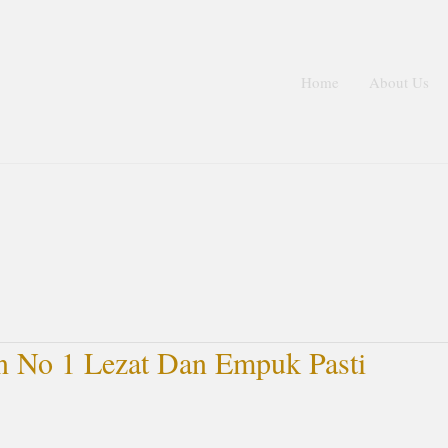
Home
About Us
 No 1 Lezat Dan Empuk Pasti