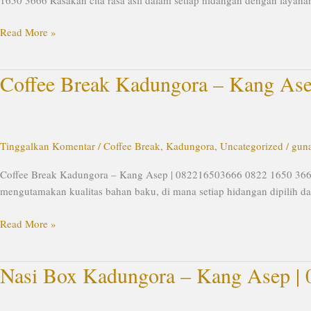
Read More »
Coffee Break Kadungora – Kang As
Coffee
Break
Kadungora
–
Kang
Tinggalkan Komentar
/
Coffee Break
,
Kadungora
,
Uncategorized
/
gun
Asep
Coffee Break Kadungora – Kang Asep | 082216503666 0822 1650 3666 N
|
mengutamakan kualitas bahan baku, di mana setiap hidangan dipilih da
082216503666
Read More »
Nasi Box Kadungora – Kang Asep |
Nasi
Box
Kadungora