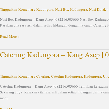
–
Kang
Tinggalkan Komentar
/
Kadungora
,
Nasi Box Kadungora
,
Nasi Kotak -
Asep
Nasi Box Kadungora – Kang Asep | 082216503666 Nasi Box Kadungora d
|
Rasakan cita rasa asli dalam setiap hidangan dengan layanan Caterin
082216503666
Read More »
Catering Kadungora – Kang Asep |
Catering
Kadungora
–
Kang
Asep
Tinggalkan Komentar
/
Catering
,
Catering Kadungora
,
Kadungora
,
Unc
|
Catering Kadungora – Kang Asep | 082216503666 Temukan kelezatan a
082216503666
Sekarang Juga! Rasakan cita rasa asli dalam setiap hidangan dari lay
menu