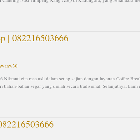
ep | 082216503666
awanw30
ikmati cita rasa asli dalam setiap sajian dengan layanan Coffee Bre
ri bahan-bahan segar yang diolah secara tradisional. Selanjutnya, kam
 082216503666