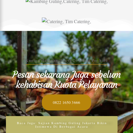
Kuota Pelayanan Hanya 20 lokasi Per hari
Pesan sekarang Juga sebelum
kehabisan Kuota Pelayanan
0822 1650 3666
Baca Juga: Sajian Kambing Guling Jakarta Bikin
Istimewa Di Berbagai Acara
Baca Juga: Kambing Guling Jabodetabek Sajikan
Kemewahan!