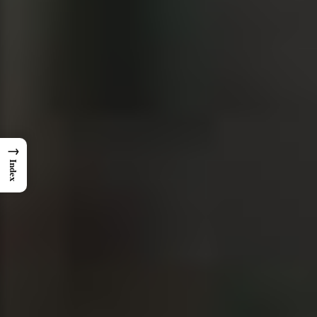
→
Index