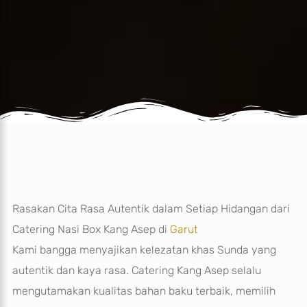
Rasakan Cita Rasa Autentik dalam Setiap Hidangan dari
Catering Nasi Box Kang Asep di
Garut
Kami bangga menyajikan kelezatan khas Sunda yang
autentik dan kaya rasa. Catering Kang Asep selalu
mengutamakan kualitas bahan baku terbaik, memilih