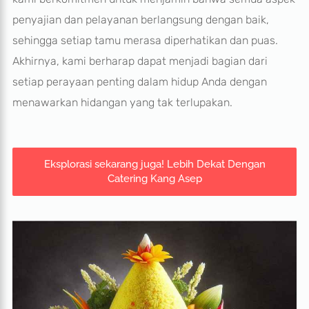
penyajian dan pelayanan berlangsung dengan baik,
sehingga setiap tamu merasa diperhatikan dan puas.
Akhirnya, kami berharap dapat menjadi bagian dari
setiap perayaan penting dalam hidup Anda dengan
menawarkan hidangan yang tak terlupakan.
Eksplorasi sekarang juga! Lebih Dekat Dengan
Catering Kang Asep