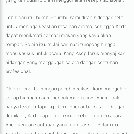
yang kemudian diolah menggunakan resep tradisional.
Lebih dari itu, bumbu-bumbu kami diracik dengan teliti
untuk menjaga keaslian rasa dan aroma, sehingga Anda
dapat menikmati sensasi makan yang kaya akan
rempah. Selain itu, mulai dari nasi tumpeng hingga
menu khusus untuk acara, Kang Asep terus menyajikan
hidangan yang menggugah selera dengan sentuhan
profesional.
Oleh karena itu, dengan penuh dedikasi, kami mengolah
setiap hidangan agar pengalaman kuliner Anda tidak
hanya lezat, tetapi juga benar-benar berkesan. Dengan
demikian, Anda dapat menikmati setiap momen acara
Anda dengan santapan yang memuaskan. Selain itu,
kami berkomitmen untuk menjamin bahwa semua aspek