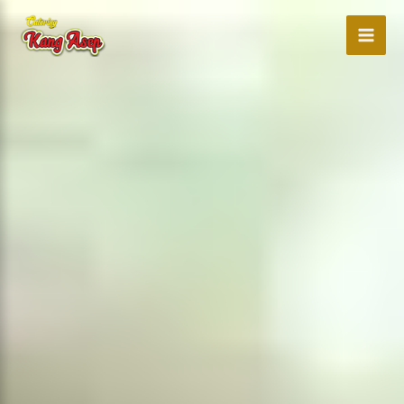
Lewati
ke
konten