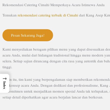
Lewati
Rekomendasi Catering Cimahi Memperkaya Acara Istimewa Anda
ke
konten
Temukan
rekomendasi catering terbaik di Cimahi
dari Kang Asep Kat
Pesan Sekarang Juga!
Kami menyediakan beragam pilihan menu yang dapat disesuaikan de
acara Anda, mulai dari hidangan tradisional hingga menu modern y
selera. Setiap sajian dirancang dengan cita rasa yang autentik dan bah
tinggi.
→
Selain itu, tim kami yang berpengalaman siap memberikan rekomenda
Index
dan konsep acara Anda. Dengan dedikasi dan profesionalisme, Kang 
berkomitmen untuk menjadikan momen spesial Anda tak terlupakan,
setiap detail diperhatikan agar acara berjalan lancar dan berkesan.