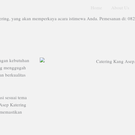
Home
About Us
ering, yang akan memperkaya acara istimewa Anda. Pemesanan di: 08
ngan kebutuhan
ang menggugah
an berkualitas
si sesuai tema
Asep Katering
 memastikan