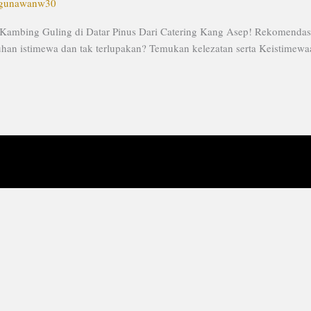
gunawanw30
ambing Guling di Datar Pinus Dari Catering Kang Asep! Rekomenda
n istimewa dan tak terlupakan? Temukan kelezatan serta Keistimewaan