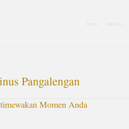
Home
About Us
inus Pangalengan
istimewakan Momen Anda