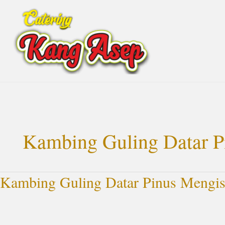
Lewati
ke
konten
Kambing Guling Datar P
Kambing Guling Datar Pinus Meng
Kambing
Guling
Datar
Pinus