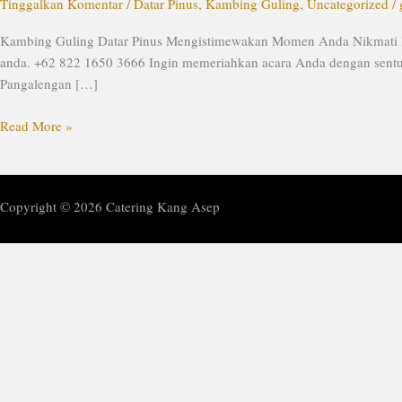
Mengistimewakan
Tinggalkan Komentar
/
Datar Pinus
,
Kambing Guling
,
Uncategorized
/
Momen
Kambing Guling Datar Pinus Mengistimewakan Momen Anda Nikmati K
Anda
anda. +62 822 1650 3666 Ingin memeriahkan acara Anda dengan sentuha
Pangalengan […]
Read More »
Copyright © 2026 Catering Kang Asep