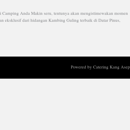
si Camping Anda Makin seru, tentunya akan mengistimewakan momen
 eksklusif dari hidangan Kambing Guling terbaik di Datar Pinus,
Powered by Catering Kang Asep